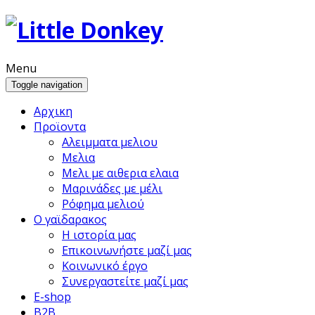
Menu
Toggle navigation
Αρχικη
Προϊoντα
Αλειμματα μελιου
Μελια
Μελι με αιθερια ελαια
Μαρινάδες με μέλι
Ρόφημα μελιού
Ο γαϊδαρακος
Η ιστορία μας
Επικοινωνήστε μαζί μας
Κοινωνικό έργο
Συνεργαστείτε μαζί μας
E-shop
B2B