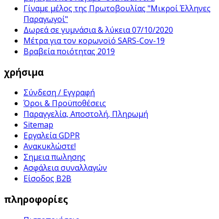
Γίναμε μέλος της Πρωτοβουλίας "Μικροί Έλληνες
Παραγωγοί"
Δωρεά σε γυμνάσια & λύκεια 07/10/2020
Μέτρα για τον κορωνοϊό SARS-Cov-19
Βραβεία ποιότητας 2019
χρήσιμα
Σύνδεση / Εγγραφή
Όροι & Προϋποθέσεις
Παραγγελία, Αποστολή, Πληρωμή
Sitemap
Εργαλεία GDPR
Ανακυκλώστε!
Σημεια πωλησης
Ασφάλεια συναλλαγών
Είσοδος B2B
πληροφορίες